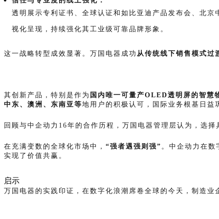
信任与专业度的线上强化：
透明展示专利证书、全球认证和如比亚迪产品发布会、北京
视化呈现，持续强化其工业级可靠品牌形象。
这一战略转型成效显著。万国电器成功
从传统线下销售模式过
其创新产品，特别是作为
国内唯一可量产OLED透明屏的智慧
中东、澳洲、东南亚等
地用户的积极认可，国际业务根基日益
回顾与中企动力16年的合作历程，万国电器管理层认为，选
在充满变数的全球化市场中，
“强者遇强则强”
。中企动力在数
实现了价值共赢。
启示
万国电器的实践印证，在数字化浪潮席卷全球的今天，制造业